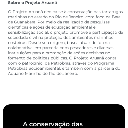
Sobre o Projeto Aruanã
O Projeto Aruanã dedica-se à conservação das tartarugas
marinhas no estado do Rio de Janeiro, com foco na Baía
de Guanabara. Por meio da realização de pesquisas
científicas e ações de educação ambiental e
sensibilização social, o projeto promove a participação da
sociedade civil na proteção dos ambientes marinhos
costeiros. Desde sua origem, busca atuar de forma
colaborativa, em parceria com pescadores e diversas
instituições para a promoção de ações decisivas no
fomento de políticas públicas. O Projeto Aruanã conta
com o patrocínio da Petrobras, através do Programa
Petrobras Socioambiental, e também com a parceria do
Aquário Marinho do Rio de Janeiro.
A conservação das